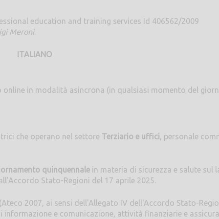
essional education and training services Id 406562/2009
igi Meroni
.
ITALIANO
to online in modalità asincrona (in qualsiasi momento del giorn
trici che operano nel settore
Terziario e uffici
, personale comm
iornamento quinquennale
in materia di sicurezza e salute sul 
ll'Accordo Stato-Regioni del 17 aprile 2025.
 (Ateco 2007, ai sensi dell'Allegato IV dell'Accordo Stato-Regi
zi di informazione e comunicazione, attività finanziarie e assicura