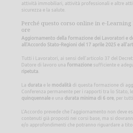
attività immobiliari, attività professionali e altre atti
sicurezza e la salute.
Perché questo corso online in e-Learning 
ore
Aggiornamento della formazione dei Lavoratori e dell
all'Accordo Stato-Regioni del 17 aprile 2025 e all'ar
Tutti i Lavoratori, ai sensi dell'articolo 37 del Decr
Datore di lavoro una
formazione
sufficiente e adeg
ripetuta
.
La
durata
e le
modalità
di questa formazione di aggi
Conferenza permanente per i rapporti tra lo Stato, l
quinquennale
e una
durata minima di 6 ore
, per tut
L'Accordo prevede che l'aggiornamento non deve ess
contenuti già proposti nei corsi base, ma si dovranno
e/o approfondimenti che potranno riguardare a titol