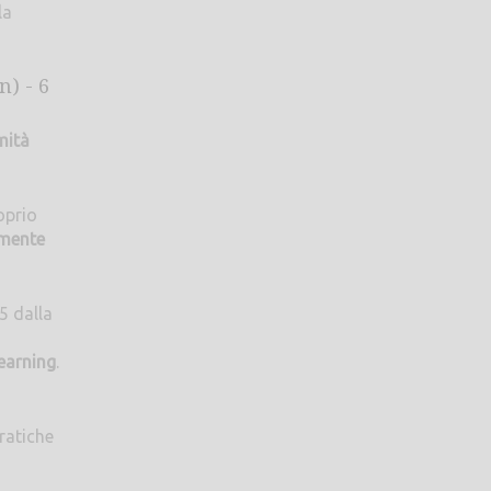
la
) - 6
mità
oprio
amente
5 dalla
learning
.
ratiche