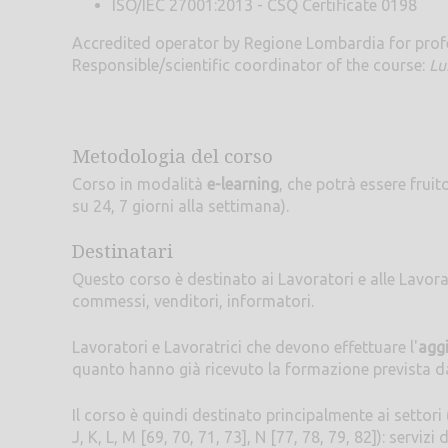
ISO/IEC 27001:2013 - CSQ Certificate 0198
Accredited operator by Regione Lombardia for prof
Responsible/scientific coordinator of the course:
Lu
Metodologia del corso
Corso in modalità
e-learning
, che potrà essere frui
su 24, 7 giorni alla settimana).
Destinatari
Questo corso è destinato ai Lavoratori e alle Lavora
commessi, venditori, informatori.
Lavoratori e Lavoratrici che devono effettuare l'
agg
quanto hanno già ricevuto la formazione prevista da
Il corso è quindi destinato principalmente ai settori
J, K, L, M [69, 70, 71, 73], N [77, 78, 79, 82]): servi