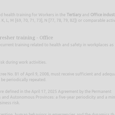
d health training for Workers in the
Tertiary
and
Office indust
 L, M [69, 70, 71, 73], N [77, 78, 79, 82]) or comparable activ
resher training - Office
current training related to health and safety in workplaces as 
sk during work activities.
cree No. 81 of April 9, 2008, must receive sufficient and adequ
be periodically repeated.
ere defined in the April 17, 2025 Agreement by the Permanent
ns and Autonomous Provinces: a five-year periodicity and a m
siness risk.
rception, human behaviors in emergencies and the dynamics th