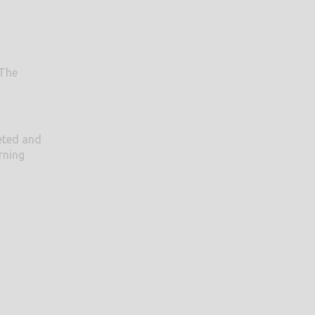
 The
leted and
rning