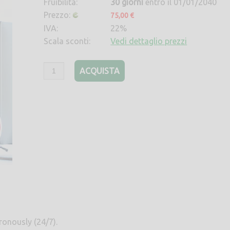
Fruibilità:
30 giorni
entro il 01/01/2040
Prezzo:
75,00 €
IVA:
22%
Scala sconti:
Vedi dettaglio prezzi
ACQUISTA
ronously (24/7).