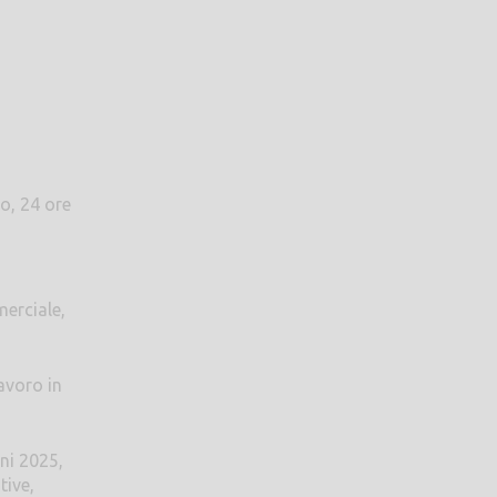
o, 24 ore
erciale,
lavoro in
oni 2025,
tive,