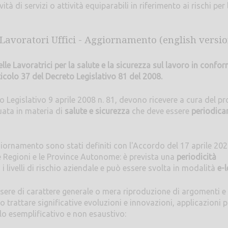
vità di servizi o attività equiparabili in riferimento ai rischi per 
Lavoratori Uffici - Aggiornamento (english version
e Lavoratrici per la salute e la sicurezza sul lavoro in confor
ticolo 37 del Decreto Legislativo 81 del 2008.
eto Legislativo 9 aprile 2008 n. 81, devono ricevere a cura del pr
uata in materia di
salute e sicurezza
che deve essere
periodic
ornamento sono stati definiti con l'Accordo del 17 aprile 202
e Regioni e le Province Autonome: è prevista una
periodicità
ti i livelli di rischio aziendale e può essere svolta in modalità
e-
ere di carattere generale o mera riproduzione di argomenti e
 trattare significative evoluzioni e innovazioni, applicazioni p
o esemplificativo e non esaustivo: