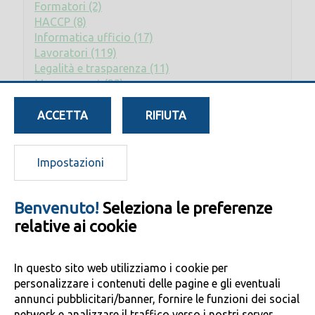
Formatori (2)
HACCP (8)
Informatica ufficio (17)
Lavoratori (119)
Legalità e trasparenza (11)
Management (23)
Privacy (2)
Rischio elettrico (2)
ACCETTA
RIFIUTA
RLS (8)
RSPP - ASPP (17)
Sostenibilità (7)
Impostazioni
Benvenuto!
Seleziona le preferenze
relative ai cookie
Copyright © 2017 by SELIN Srl |
www.selinfirenze.it
| All rights reserved
|
Privacy Policy
|
Cookie Policy
|
Dichiarazione di accessibilità
In questo sito web utilizziamo i cookie per
Via Antonino Caponnetto, 1/Int. - 50041 - Calenzano (FI)
personalizzare i contenuti delle pagine e gli eventuali
Partita IVA: 04408410480 - Registro Imprese: FI04408410480 - R.E.A.
annunci pubblicitari/banner, fornire le funzioni dei social
446898 - Capitale Sociale: € 50.000 i.v
network e analizzare il traffico verso i nostri server.