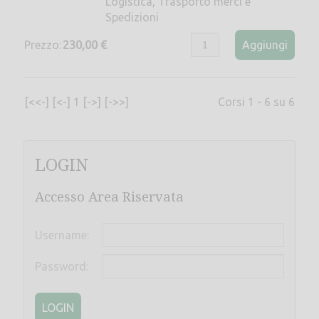
Logistica, Trasporto merci e
Spedizioni
Prezzo:
230,00 €
Aggiungi
[<<-]
[<-]
1
[->]
[->>]
Corsi 1 - 6 su 6
LOGIN
Accesso Area Riservata
Username:
Password:
LOGIN