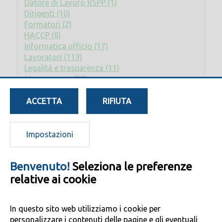
Datore di Lavoro RSPP (1)
Dirigenti (10)
Formatori (2)
HACCP (8)
Informatica ufficio (17)
Lavoratori (119)
Legalità e trasparenza (11)
Management (23)
Privacy (2)
Rischio elettrico (2)
ACCETTA
RIFIUTA
RLS (8)
RSPP - ASPP (17)
Sostenibilità (7)
Impostazioni
Benvenuto!
Seleziona le preferenze
relative ai cookie
Copyright © 2017 by SELIN Srl |
www.selinfirenze.it
| All rights reserved
|
Privacy Policy
|
Cookie Policy
|
Dichiarazione di accessibilità
In questo sito web utilizziamo i cookie per
Via Antonino Caponnetto, 1/Int. - 50041 - Calenzano (FI)
personalizzare i contenuti delle pagine e gli eventuali