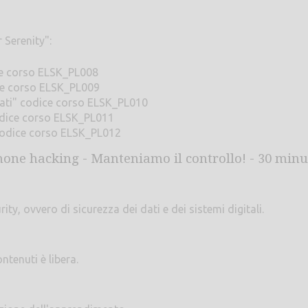
 Serenity":
ce corso ELSK_PL008
ice corso ELSK_PL009
curati" codice corso ELSK_PL010
odice corso ELSK_PL011
 codice corso ELSK_PL012
hone hacking - Manteniamo il controllo! - 30 minu
ty, ovvero di sicurezza dei dati e dei sistemi digitali.
ntenuti è libera.