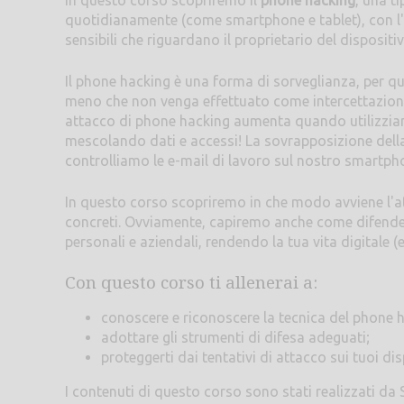
In questo corso scopriremo il
phone hacking
, una t
quotidianamente (come smartphone e tablet), con l'o
sensibili che riguardano il proprietario del dispositiv
Il phone hacking è una forma di sorveglianza, per qu
meno che non venga effettuato come intercettazione l
attacco di phone hacking aumenta quando utilizziamo 
mescolando dati e accessi! La sovrapposizione dell
controlliamo le e-mail di lavoro sul nostro smartph
In questo corso scopriremo in che modo avviene l'at
concreti. Ovviamente, capiremo anche come difenderci
personali e aziendali, rendendo la tua vita digitale (
Con questo corso ti allenerai a:
conoscere e riconoscere la tecnica del phone 
adottare gli strumenti di difesa adeguati;
proteggerti dai tentativi di attacco sui tuoi dis
I contenuti di questo corso sono stati realizzati da S