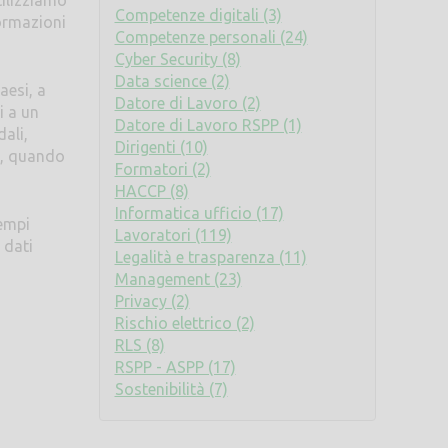
tilizziamo
Competenze digitali (3)
ormazioni
Competenze personali (24)
Cyber Security (8)
Data science (2)
aesi, a
Datore di Lavoro (2)
i a un
Datore di Lavoro RSPP (1)
ali,
Dirigenti (10)
o, quando
Formatori (2)
HACCP (8)
Informatica ufficio (17)
sempi
Lavoratori (119)
 dati
Legalità e trasparenza (11)
Management (23)
Privacy (2)
Rischio elettrico (2)
RLS (8)
RSPP - ASPP (17)
Sostenibilità (7)