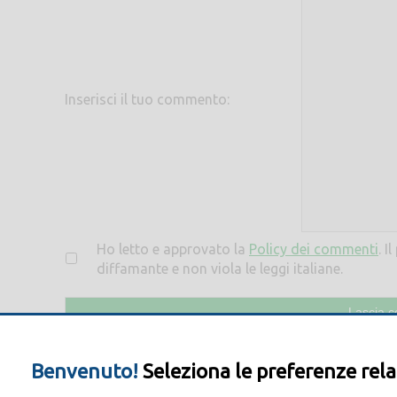
Inserisci il tuo commento:
Ho letto e approvato la
Policy dei commenti
. I
diffamante e non viola le leggi italiane.
Benvenuto!
Seleziona le preferenze rela