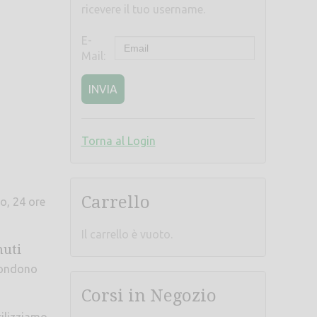
ricevere il tuo username.
E-
Mail:
INVIA
Torna al Login
Carrello
o, 24 ore
Il carrello è vuoto.
nuti
scondono
Corsi in Negozio