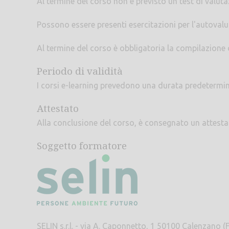
Al termine del corso non è previsto un test di valut
Possono essere presenti esercitazioni per l'autoval
Al termine del corso è obbligatoria la compilazione
Periodo di validità
I corsi e-learning prevedono una durata predetermi
Attestato
Alla conclusione del corso, è consegnato un attes
Soggetto formatore
SELIN s.r.l. - via A. Caponnetto, 1 50100 Calenzano (F