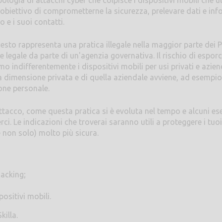
ipologia di attacchi cyber che colpisce i dispositivi mobili che u
biettivo di comprometterne la sicurezza, prelevare dati e inf
o e i suoi contatti.
esto rappresenta una pratica illegale nella maggior parte dei P
egale da parte di un'agenzia governativa. Il rischio di esporc
indifferentemente i dispositivi mobili per usi privati e aziend
a dimensione privata e di quella aziendale avviene, ad esempi
one personale.
tacco, come questa pratica si è evoluta nel tempo e alcuni e
. Le indicazioni che troverai saranno utili a proteggere i tuoi
e non solo) molto più sicura.
hacking;
positivi mobili.
killa.