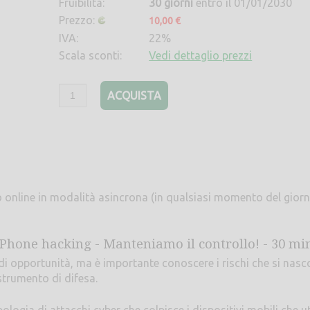
Fruibilità:
30 giorni
entro il 01/01/2030
Prezzo:
10,00 €
IVA:
22%
Scala sconti:
Vedi dettaglio prezzi
ACQUISTA
to online in modalità asincrona (in qualsiasi momento del giorn
 Phone hacking - Manteniamo il controllo! - 30 mi
i opportunità, ma è importante conoscere i rischi che si na
 strumento di difesa.