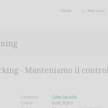
Home
I miei corsi
rning
king - Manteniamo il control
Categoria:
Cyber Security
Codice:
ELSK_PL011