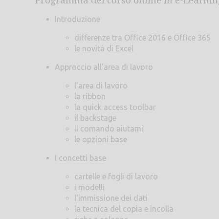
Programma del corso online in e-Learnin
Introduzione
differenze tra Office 2016 e Office 365
le novità di Excel
Approccio all'area di lavoro
l'area di lavoro
la ribbon
la quick access toolbar
il backstage
ll comando aiutami
le opzioni base
I concetti base
cartelle e fogli di lavoro
i modelli
l'immissione dei dati
la tecnica del copia e incolla