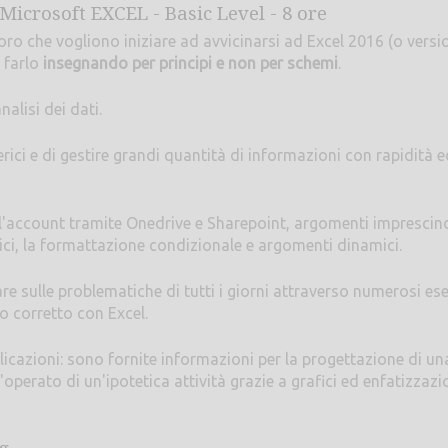
Microsoft EXCEL - Basic Level - 8 ore
 coloro che vogliono iniziare ad avvicinarsi ad Excel 2016 (o versi
e farlo
insegnando per principi e non per schemi
.
nalisi dei dati.
rici e di gestire grandi quantità di informazioni con rapidità e
l'account tramite Onedrive e Sharepoint, argomenti imprescind
erici, la formattazione condizionale e argomenti dinamici.
are sulle problematiche di tutti i giorni attraverso numerosi e
 corretto con Excel.
pplicazioni: sono fornite informazioni per la progettazione di un
operato di un'ipotetica attività grazie a grafici ed enfatizzazi