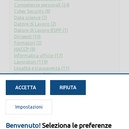
Competenze personali (24)
Cyber Security (8)
Data science (2)
Datore di Lavoro (2)
Datore di Lavoro RSPP (1)
Dirigenti (10)
Formatori (2)
HACCP (8)
Informatica ufficio (17)
Lavoratori (119)
Legalità e trasparenza (11)
Management (23)
Privacy (2)
Rischio elettrico (2)
ACCETTA
RIFIUTA
RLS (8)
RSPP - ASPP (17)
Sostenibilità (7)
Impostazioni
Benvenuto!
Seleziona le preferenze