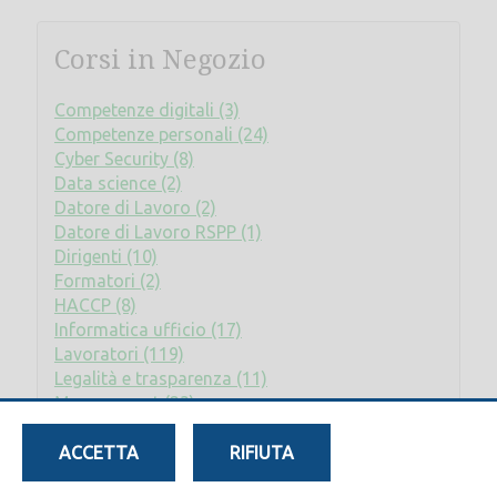
Corsi in Negozio
Competenze digitali (3)
Competenze personali (24)
Cyber Security (8)
Data science (2)
Datore di Lavoro (2)
Datore di Lavoro RSPP (1)
Dirigenti (10)
Formatori (2)
HACCP (8)
Informatica ufficio (17)
Lavoratori (119)
Legalità e trasparenza (11)
Management (23)
Privacy (2)
Rischio elettrico (2)
ACCETTA
RIFIUTA
RLS (8)