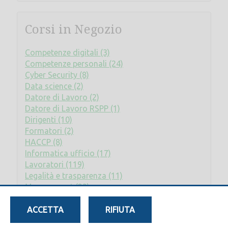
Corsi in Negozio
Competenze digitali (3)
Competenze personali (24)
Cyber Security (8)
Data science (2)
Datore di Lavoro (2)
Datore di Lavoro RSPP (1)
Dirigenti (10)
Formatori (2)
HACCP (8)
Informatica ufficio (17)
Lavoratori (119)
Legalità e trasparenza (11)
Management (23)
Privacy (2)
Rischio elettrico (2)
ACCETTA
RIFIUTA
RLS (8)