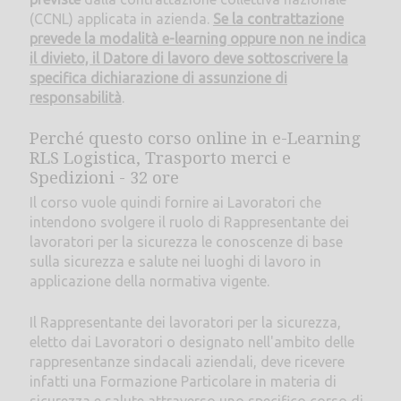
(CCNL) applicata in azienda.
Se la contrattazione
prevede la modalità e-learning oppure non ne indica
il divieto, il Datore di lavoro deve sottoscrivere la
specifica dichiarazione di assunzione di
responsabilità
.
Perché questo corso online in e-Learning
RLS Logistica, Trasporto merci e
Spedizioni - 32 ore
Il corso vuole quindi fornire ai Lavoratori che
intendono svolgere il ruolo di Rappresentante dei
lavoratori per la sicurezza le conoscenze di base
sulla sicurezza e salute nei luoghi di lavoro in
applicazione della normativa vigente.
Il Rappresentante dei lavoratori per la sicurezza,
eletto dai Lavoratori o designato nell'ambito delle
rappresentanze sindacali aziendali, deve ricevere
infatti una Formazione Particolare in materia di