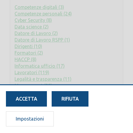
Competenze digitali (3)
Competenze personali (24)
Cyber Security (8)
Data science (2)
Datore di Lavoro (2)
Datore di Lavoro RSPP (1)
Dirigenti (10)
Formatori (2)
HACCP (8)
Informatica ufficio (17)
Lavoratori (119)
Legalità e trasparenza (11)
Management (23)
Privacy (2)
Rischio elettrico (2)
ACCETTA
RIFIUTA
RLS (8)
RSPP - ASPP (17)
Sostenibilità (7)
Impostazioni