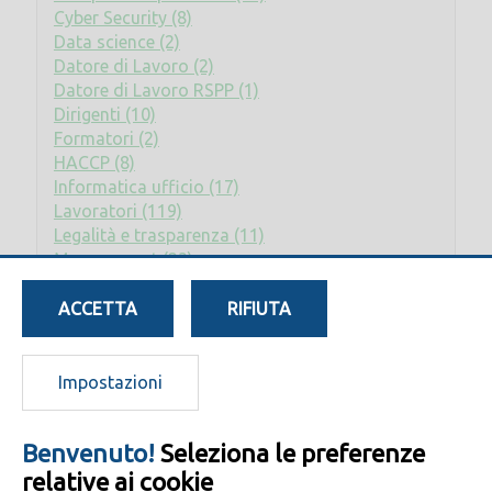
Cyber Security (8)
Data science (2)
Datore di Lavoro (2)
Datore di Lavoro RSPP (1)
Dirigenti (10)
Formatori (2)
HACCP (8)
Informatica ufficio (17)
Lavoratori (119)
Legalità e trasparenza (11)
Management (23)
Privacy (2)
Rischio elettrico (2)
ACCETTA
RIFIUTA
RLS (8)
RSPP - ASPP (17)
Sostenibilità (7)
Impostazioni
Benvenuto!
Seleziona le preferenze
relative ai cookie