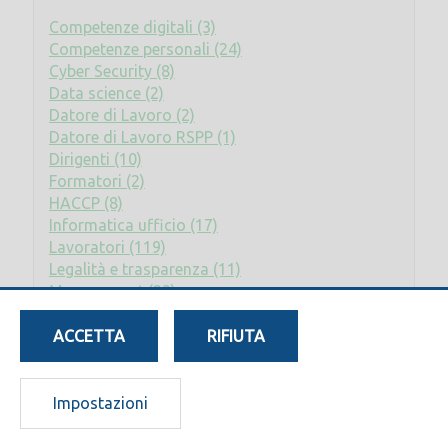
Competenze digitali (3)
Competenze personali (24)
Cyber Security (8)
Data science (2)
Datore di Lavoro (2)
Datore di Lavoro RSPP (1)
Dirigenti (10)
Formatori (2)
HACCP (8)
Informatica ufficio (17)
Lavoratori (119)
Legalità e trasparenza (11)
Management (23)
Privacy (2)
Rischio elettrico (2)
ACCETTA
RIFIUTA
RLS (8)
RSPP - ASPP (17)
Sostenibilità (7)
Impostazioni