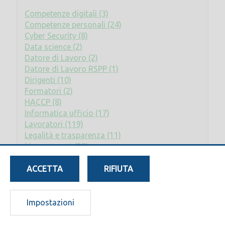
Competenze digitali (3)
Competenze personali (24)
Cyber Security (8)
Data science (2)
Datore di Lavoro (2)
Datore di Lavoro RSPP (1)
Dirigenti (10)
Formatori (2)
HACCP (8)
Informatica ufficio (17)
Lavoratori (119)
Legalità e trasparenza (11)
Management (23)
Privacy (2)
Rischio elettrico (2)
ACCETTA
RIFIUTA
RLS (8)
RSPP - ASPP (17)
Sostenibilità (7)
Impostazioni